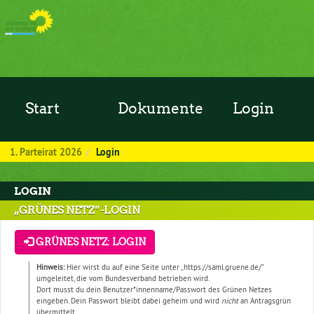
Zum Inhalt der Seite
Start
Dokumente
Login
1. Parteirat 2026
Login
LOGIN
„GRÜNES NETZ”-LOGIN
GRÜNES NETZ: LOGIN
Hinweis:
Hier wirst du auf eine Seite unter „https://saml.gruene.de/”
umgeleitet, die vom Bundesverband betrieben wird.
Dort musst du dein Benutzer*innenname/Passwort des Grünen Netzes
eingeben. Dein Passwort bleibt dabei geheim und wird
nicht
an Antragsgrün
übermittelt.